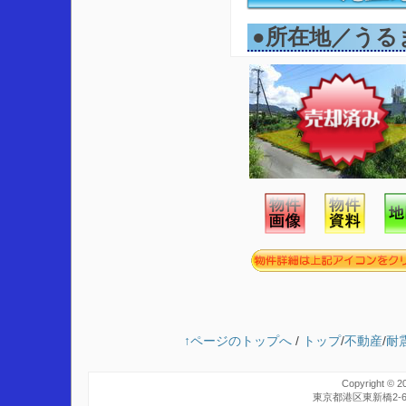
●所在地／うる
↑ページのトップへ
/
トップ
/
不動産
/
耐
Copyright © 2
東京都港区東新橋2-6-